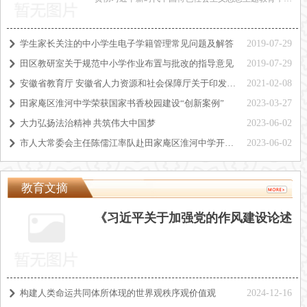
知识竞答活动
强党
学生家长关注的中小学生电子学籍管理常见问题及解答
2019-07-29
낑
田区教研室关于规范中小学作业布置与批改的指导意见
2019-07-29
낑
安徽省教育厅 安徽省人力资源和社会保障厅关于印发《安徽省中小学教师专业技术资格条件》等3个资格条件的通知
2021-02-08
낑
田家庵区淮河中学荣获国家书香校园建设“创新案例”
2023-03-27
낑
大力弘扬法治精神 共筑伟大中国梦
2023-06-02
낑
市人大常委会主任陈儒江率队赴田家庵区淮河中学开展实施德智体美劳“五大行动”落实情况调研工作
2023-06-02
낑
教育文摘
《习近平关于加强党的作风建设论述
摘编》：持续深化纠治“四风”
构建人类命运共同体所体现的世界观秩序观价值观
2024-12-16
낑