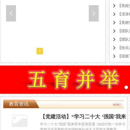
낑
넳
넲
낑
낑
낑
낑
낑
1
2
3
낑
教育资讯
【党建活动】“学习二十大 ‘强国’我来
答”——淮河中学党支部举办首届党员
学习二十大“强国”我来答学思用贯通 | 知信行统一为学习
贯彻习近平新时代中国特色社会主义思想主题教育，加