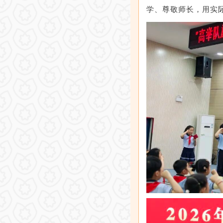
学、尊敬师长，用实