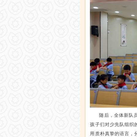
随后，全体新队
孩子们对少先队组织
用质朴真挚的语言，