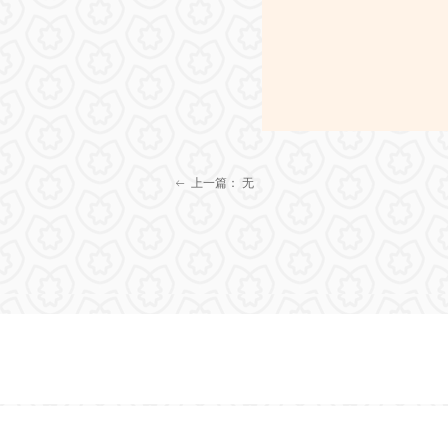
上一篇：
无
ꂃ