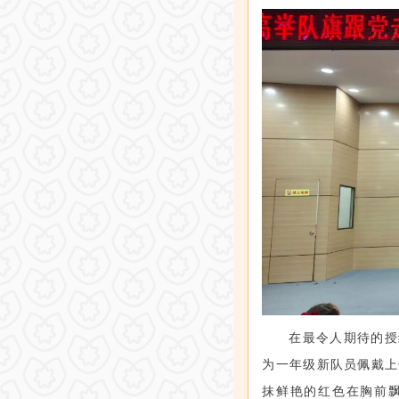
在最令人期待的授
为一年级新队员佩戴上
抹鲜艳的红色在胸前