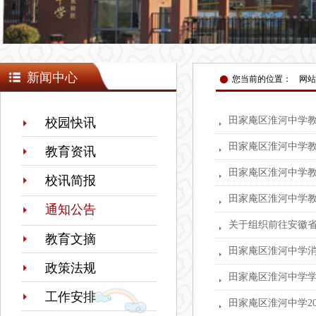
넸
新闻中心
您当前的位置：
网站
田家庵区淮河中学
校园快讯
뀧
田家庵区淮河中学
뀧
教育资讯
田家庵区淮河中学
뀧
校讯简报
田家庵区淮河中学
뀧
通知公告
关于组织前往安徽
뀧
教育文摘
田家庵区淮河中学
뀧
政策法规
田家庵区淮河中学
뀧
工作安排
田家庵区淮河中学2
뀧