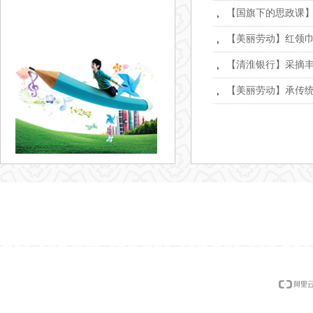
【国旗下的思政课】
뀧
【美丽劳动】红领
뀧
【清淮银行】采摘丰
뀧
【美丽劳动】承传统
뀧