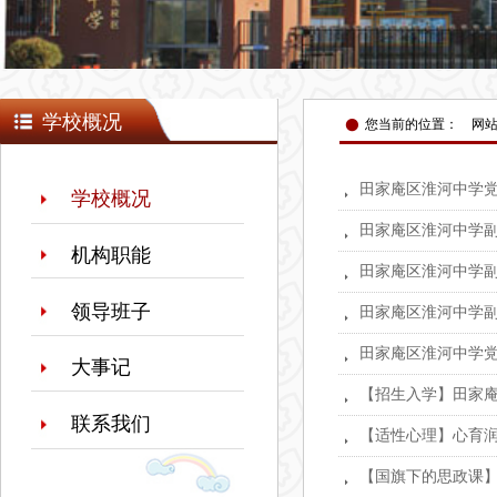
넸
学校概况
您当前的位置：
网
田家庵区淮河中学
뀧
学校概况
田家庵区淮河中学
뀧
机构职能
田家庵区淮河中学
뀧
领导班子
田家庵区淮河中学
뀧
田家庵区淮河中学
뀧
大事记
【招生入学】田家庵
뀧
联系我们
【适性心理】心育润
뀧
【国旗下的思政课】
뀧