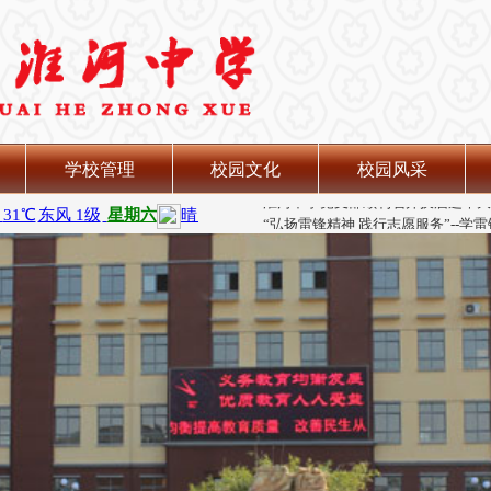
学校管理
校园文化
校园风采
品味楚汉文化 探寻美丽淮南
淮河中学党支部顺利召开换届选举大