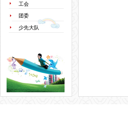
工会
团委
少先大队